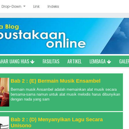
Drop-Down
Link
Indeks
AHAR UANG HIAS
FASILITAS
ARTIKEL
LEMBAGA
GALE
Bab 2 : (E) Bermain Musik Ensambel
Bermain musik Ansambel adalah memainkan alat musik secara
bersama-sama namun untuk alat musik melodis harus dibunyikan
dengan nada yang sam
Bab 2 : (D) Menyanyikan Lagu Secara
Unisono