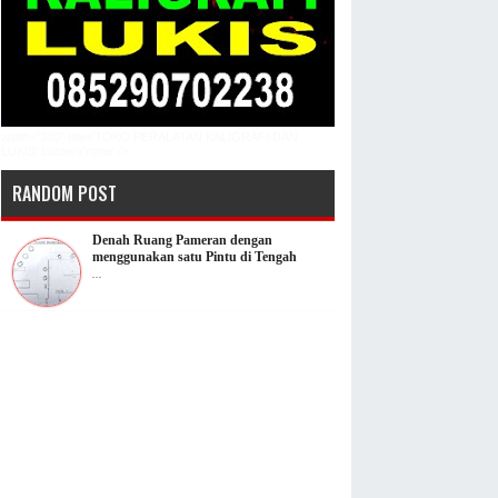
width="300" title='TOKO PERALATAN KALIGRAFI DAN
LUKIS' border='none' />
RANDOM POST
Denah Ruang Pameran dengan
menggunakan satu Pintu di Tengah
...
Jenis dan sifat bahan tekstil
...
Desain Gerbang yang Megah: Sentuhan
Klasik Modern dari Ravindra
...