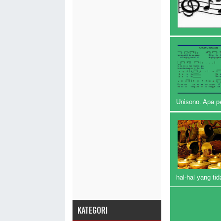
Unisono. Apa p
hal-hal yang tid
KATEGORI