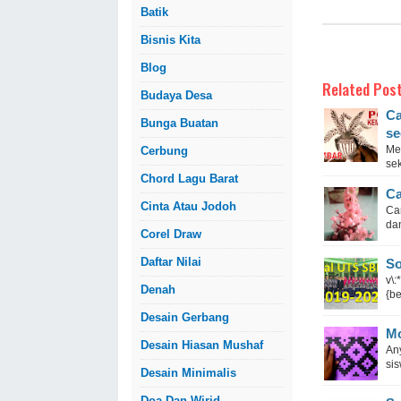
Batik
Bisnis Kita
Blog
Related Post
Budaya Desa
Ca
Bunga Buatan
se
Me
Cerbung
sek
Chord Lagu Barat
Ca
Cinta Atau Jodoh
Ca
dan
Corel Draw
Daftar Nilai
So
v\:
Denah
{be
Desain Gerbang
Mo
Desain Hiasan Mushaf
An
si
Desain Minimalis
Doa Dan Wirid