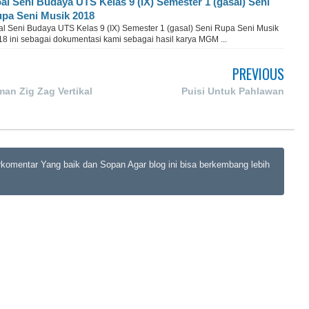
al Seni Budaya UTS Kelas 9 (IX) Semester 1 (gasal) Seni
pa Seni Musik 2018
al Seni Budaya UTS Kelas 9 (IX) Semester 1 (gasal) Seni Rupa Seni Musik
18 ini sebagai dokumentasi kami sebagai hasil karya MGM ...
PREVIOUS
man Zig Zag Vertikal
Puisi Untuk Pahlawan
rkomentar Yang baik dan Sopan Agar blog ini bisa berkembang lebih