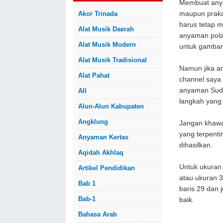
Membuat anya
Akor Trinada
maupun praka
harus tetap m
Alat Musik Daerah
anyaman pola 
Alat Musik Modern
untuk gambar
Alat Musik Tradisional
Namun jika an
Alat Pahat
channel saya 
anyaman Sudu
All
langkah yang
Alun-Alun Kabupaten
Angklung
Jangan khawa
yang terpenti
Anyaman Kertas
dihasilkan.
Aqidah Akhlaq
Untuk ukuran 
Artikel Pendidikan
atau ukuran 
Bab 1
baris 29 dan 
Bab-1
baik.
Bahasa Arab