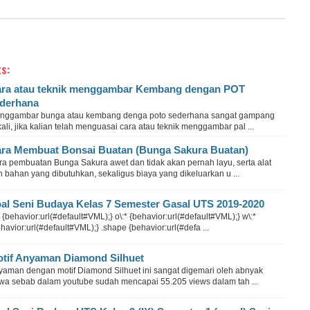
s:
ra atau teknik menggambar Kembang dengan POT
derhana
nggambar bunga atau kembang denga poto sederhana sangat gampang
ali, jika kalian telah menguasai cara atau teknik menggambar pal ...
ra Membuat Bonsai Buatan (Bunga Sakura Buatan)
ra pembuatan Bunga Sakura awet dan tidak akan pernah layu, serta alat
 bahan yang dibutuhkan, sekaligus biaya yang dikeluarkan u ...
al Seni Budaya Kelas 7 Semester Gasal UTS 2019-2020
* {behavior:url(#default#VML);} o\:* {behavior:url(#default#VML);} w\:*
havior:url(#default#VML);} .shape {behavior:url(#defa ...
tif Anyaman Diamond Silhuet
yaman dengan motif Diamond Silhuet ini sangat digemari oleh abnyak
swa sebab dalam youtube sudah mencapai 55.205 views dalam tah ...