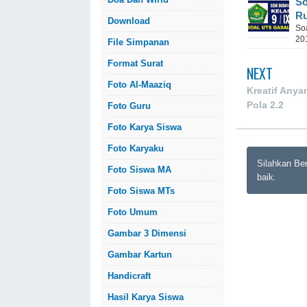
So
Ru
Download
So
20
File Simpanan
Format Surat
NEXT
Foto Al-Maaziq
Kreatif Anya
Pola 2.2
Foto Guru
Foto Karya Siswa
Foto Karyaku
Silahkan Be
Foto Siswa MA
baik.
Foto Siswa MTs
Foto Umum
Gambar 3 Dimensi
Gambar Kartun
Handicraft
Hasil Karya Siswa